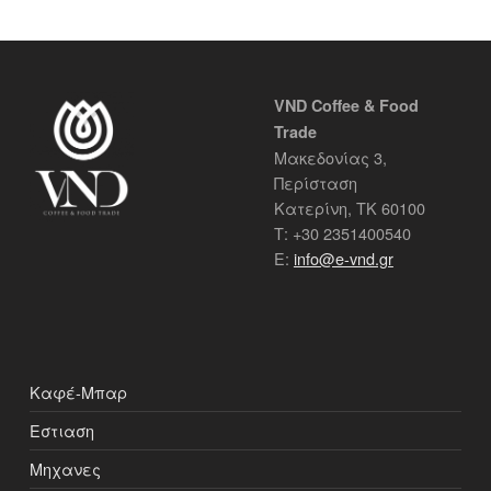
VND Coffee & Food
Trade
Μακεδονίας 3,
Περίσταση
Κατερίνη, ΤΚ 60100
Τ: +30 2351400540
Ε:
info@e-vnd.gr
Καφέ-Μπαρ
Εστιαση
Μηχανες