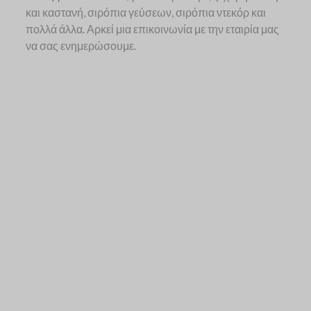
Υ
και καστανή, σιρόπια γεύσεων, σιρόπια ντεκόρ και
πολλά άλλα. Αρκεί μια επικοινωνία με την εταιρία μας
Τ
να σας ενημερώσουμε.
Ι
Κ
Ά
&
Α