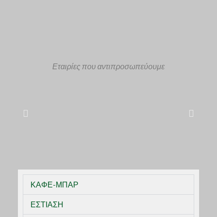
Ν
Α
Λ
Εταιρίες που αντιπροσωπεύουμε
Ώ
Σ
Ι
Μ
ΚΑΦΕ-ΜΠΑΡ
ΕΣΤΙΑΣΗ