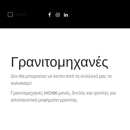
E
-
V
N
D
COFFEE & FOOD TRADE
Γ
Γρανιτομηχανές
Ρ
Δεν θα μπορούσε να λείπει από τη συλλογή μας το
καλοκαίρι!
Α
Γρανιτομηχανές
HOSK
μονές, διπλές και τριπλές για
απολαυστικά ροφήματα γρανίτας.
Ν