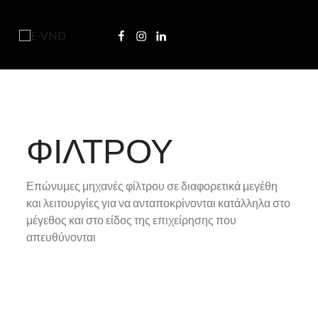
E
-
V
N
D
COFFEE & FOOD TRADE
Φ
ΦΙΛΤΡΟΥ
Ί
Επώνυμες μηχανές φίλτρου σε διαφορετικά μεγέθη
και λειτουργίες για να ανταποκρίνονται κατάλληλα στο
Λ
μέγεθος και στο είδος της επιχείρησης που
απευθύνονται
Τ