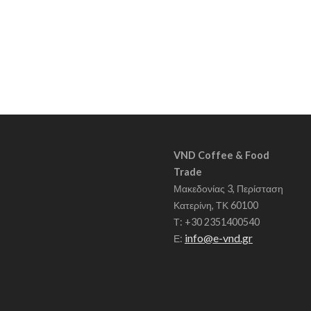
Ρ
Ο
Υ
VND Coffee & Food
Trade
Μακεδονίας 3, Περίσταση
Κατερίνη, ΤΚ 60100
Τ: +30 2351400540
info@e-vnd.gr
Ε: